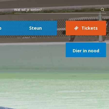
p
Steun
Tickets
Dier in nood