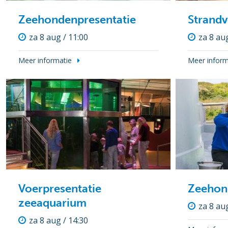
Zeehondenpresentatie
Strand
za 8 aug / 11:00
za 8 aug
Meer informatie
Meer inform
Voerpresentatie
Zeehon
zeeaquarium
za 8 aug
za 8 aug / 14:30