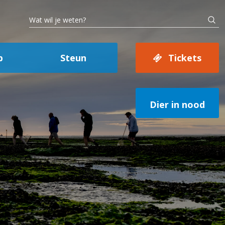
p
Steun
Tickets
Dier in nood