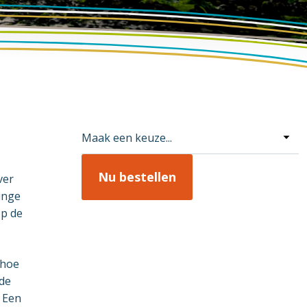
Excursie boeken
ver
linge
op de
 hoe
 de
. Een