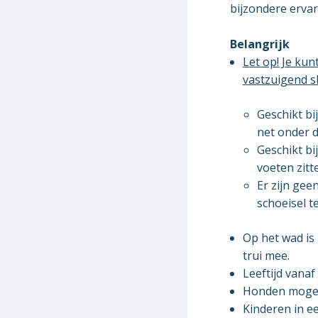
bijzondere ervar
Belangrijk
Let op! Je kun
vastzuigend sl
Geschikt bi
net onder d
Geschikt bi
voeten zitt
Er zijn gee
schoeisel t
Op het wad is
trui mee.
Leeftijd vanaf 
Honden mogen
Kinderen in e