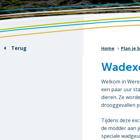
Terug
Home
Plan je 
Wadexc
Welkom in Werel
een paar uur staa
dieren. Ze word
drooggevallen pl
Tijdens deze excu
de modder aan je 
speciale wadgeur