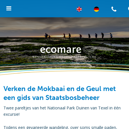
Verken de Mokbaai en de Geul met
een gids van Staatsbosbeheer
Twee pareltjes van het Nationaal Park Duinen van Texel in één
excursie!
Tijdens een gevarieerde wandeling, over soms smalle paden,