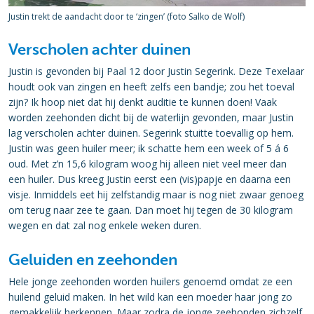
Justin trekt de aandacht door te ‘zingen’ (foto Salko de Wolf)
Verscholen achter duinen
Justin is gevonden bij Paal 12 door Justin Segerink. Deze Texelaar
houdt ook van zingen en heeft zelfs een bandje; zou het toeval
zijn? Ik hoop niet dat hij denkt auditie te kunnen doen! Vaak
worden zeehonden dicht bij de waterlijn gevonden, maar Justin
lag verscholen achter duinen. Segerink stuitte toevallig op hem.
Justin was geen huiler meer; ik schatte hem een week of 5 á 6
oud. Met z’n 15,6 kilogram woog hij alleen niet veel meer dan
een huiler. Dus kreeg Justin eerst een (vis)papje en daarna een
visje. Inmiddels eet hij zelfstandig maar is nog niet zwaar genoeg
om terug naar zee te gaan. Dan moet hij tegen de 30 kilogram
wegen en dat zal nog enkele weken duren.
Geluiden en zeehonden
Hele jonge zeehonden worden huilers genoemd omdat ze een
huilend geluid maken. In het wild kan een moeder haar jong zo
gemakkelijk herkennen. Maar zodra de jonge zeehonden zichzelf