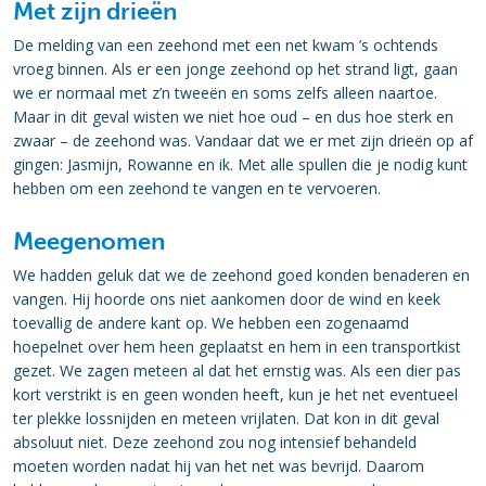
Met zijn drieën
De melding van een zeehond met een net kwam ’s ochtends
vroeg binnen. Als er een jonge zeehond op het strand ligt, gaan
we er normaal met z’n tweeën en soms zelfs alleen naartoe.
Maar in dit geval wisten we niet hoe oud – en dus hoe sterk en
zwaar – de zeehond was. Vandaar dat we er met zijn drieën op af
gingen: Jasmijn, Rowanne en ik. Met alle spullen die je nodig kunt
hebben om een zeehond te vangen en te vervoeren.
Meegenomen
We hadden geluk dat we de zeehond goed konden benaderen en
vangen. Hij hoorde ons niet aankomen door de wind en keek
toevallig de andere kant op. We hebben een zogenaamd
hoepelnet over hem heen geplaatst en hem in een transportkist
gezet. We zagen meteen al dat het ernstig was. Als een dier pas
kort verstrikt is en geen wonden heeft, kun je het net eventueel
ter plekke lossnijden en meteen vrijlaten. Dat kon in dit geval
absoluut niet. Deze zeehond zou nog intensief behandeld
moeten worden nadat hij van het net was bevrijd. Daarom