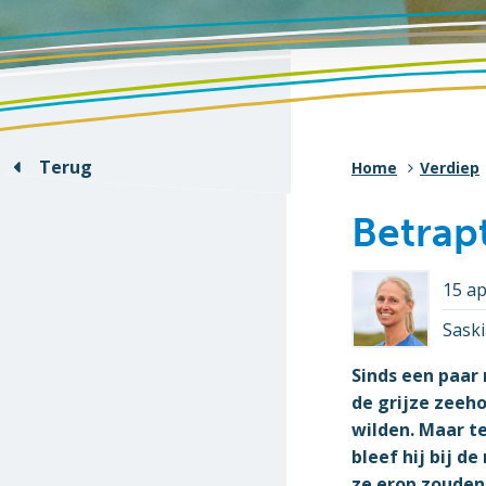
Terug
Home
Verdiep
Betrap
15 ap
Saski
Sinds een paar 
de grijze zeeh
wilden. Maar t
bleef hij bij 
ze erop zouden