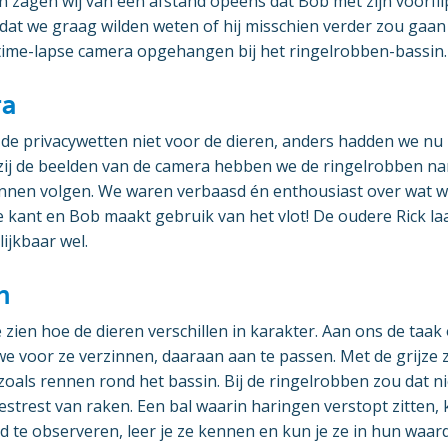
en zagen wij van een afstand opeens dat Bob met zijn voorflip
dat we graag wilden weten of hij misschien verder zou gaan al
ime-lapse camera opgehangen bij het ringelrobben-bassin.
ra
 de privacywetten niet voor de dieren, anders hadden we nu
ij de beelden van de camera hebben we de ringelrobben na
nnen volgen. We waren verbaasd én enthousiast over wat w
 kant en Bob maakt gebruik van het vlot! De oudere Rick laat
lijkbaar wel.
n
e zien hoe de dieren verschillen in karakter. Aan ons de taa
e voor ze verzinnen, daaraan aan te passen. Met de grijze 
 zoals rennen rond het bassin. Bij de ringelrobben zou dat n
estrest van raken. Een bal waarin haringen verstopt zitten, 
 te observeren, leer je ze kennen en kun je ze in hun waar