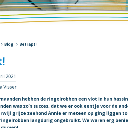
Blog
Betrapt!
t!
ril 2021
a Visser
maanden hebben de ringelrobben een vlot in hun bassin d
onden was zo’n succes, dat we er ook eentje voor de an
erwijl grijze zeehond Annie er meteen op ging liggen t
de ringelrobben langdurig ongebruikt. We waren erg ben
 durven!