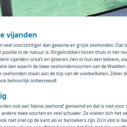
ke vijanden
n veel voorzichtiger dan gewone en grijze zeehonden. Dat is 
positie in de natuur is. Ringelrobben horen thuis in het n
re vijanden: orka’s en ijsberen zien in hun een lekkere, v
uatie dan waarin de twee zeehondensoorten van de Wadden-
e zeehonden staan aan de top van de voedselketen. Zeker d
ook behoorlijk onbevreesd!
ig
den ook wel ‘kleine zeehond’ genoemd en dat is niet voor ni
 andere twee soorten en veel schuwer. Ze voelen zich het vei
ok niet snel op de kant als er bezoekers zijn. Zo’n vlot is 