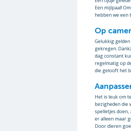
Een tijdje geled
Een mijlpaal! Om
hebben we een t
Op came
Gelukkig gelden
gekregen. Dankz
dag constant ku
regelmatig op de
die gelooft het b
Aanpasse
Het is leuk om t
bezigheden die w
spelletjes doen,
er alleen maar g
Door dieren goed