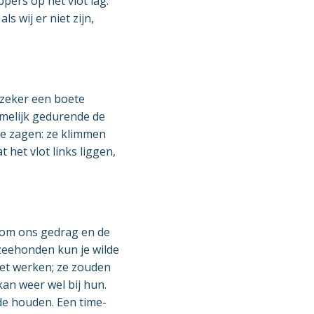
pers op het vlot lag.
s wij er niet zijn,
 zeker een boete
melijk gedurende de
e zagen: ze klimmen
 het vlot links liggen,
k om ons gedrag en de
zeehonden kun je wilde
iet werken; ze zouden
kan weer wel bij hun.
de houden. Een time-