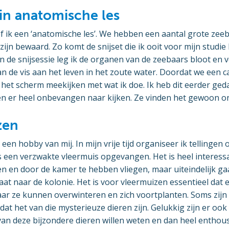
in anatomische les
 ik een ‘anatomische les’. We hebben een aantal grote zeeb
l zijn bewaard. Zo komt de snijset die ik ooit voor mijn stud
In de snijsessie leg ik de organen van de zeebaars bloot en v
 de vis aan het leven in het zoute water. Doordat we een c
het scherm meekijken met wat ik doe. Ik heb dit eerder geda
en er heel onbevangen naar kijken. Ze vinden het gewoon on
zen
een hobby van mij. In mijn vrije tijd organiseer ik tellingen
 een verzwakte vleermuis opgevangen. Het is heel interessa
gen en door de kamer te hebben vliegen, maar uiteindelijk ga
aat naar de kolonie. Het is voor vleermuizen essentieel dat
 waar ze kunnen overwinteren en zich voortplanten. Soms zi
at het van die mysterieuze dieren zijn. Gelukkig zijn er oo
van deze bijzondere dieren willen weten en dan heel enthou