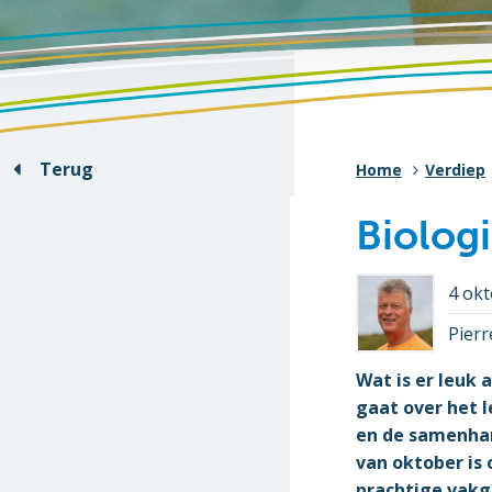
Terug
Home
Verdiep
Biolog
4 ok
Pier
Wat is er leuk 
gaat over het l
en de samenhan
van oktober is
prachtige vakg