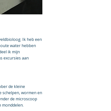
veldbioloog. Ik heb een
 zoute water hebben
eel ik mijn
s excursies aan
ber de kleine
 de schelpen, wormen en
Onder de microscoop
en monddelen.