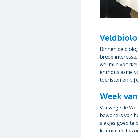
Veldbiol
Binnen de biolog
brede interesse,
wel mijn voorkeu
enthousiasme vo
toeristen en bi
Week van 
Vanwege de Week
bewoners van het
slakjes goed te
kunnen de bezoek