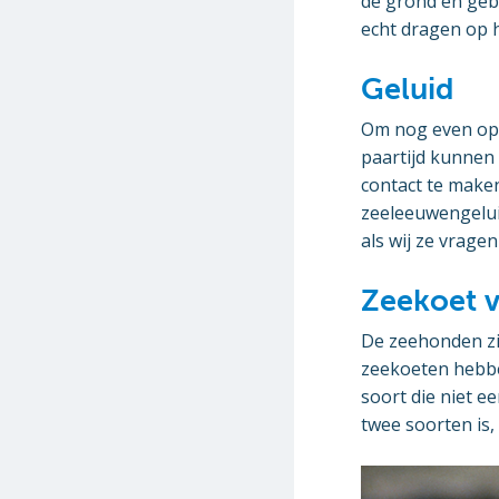
de grond en geb
echt dragen op h
Geluid
Om nog even op 
paartijd kunnen
contact te make
zeeleeuwengeluid
als wij ze vrage
Zeekoet v
De zeehonden zi
zeekoeten hebben
soort die niet e
twee soorten is,