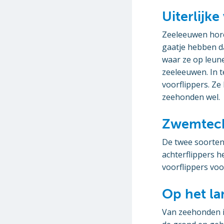
Uiterlijke
Zeeleeuwen hore
gaatje hebben d
waar ze op leune
zeeleeuwen. In 
voorflippers. Z
zeehonden wel.
Zwemtec
De twee soorte
achterflippers h
voorflippers voo
Op het la
Van zeehonden i