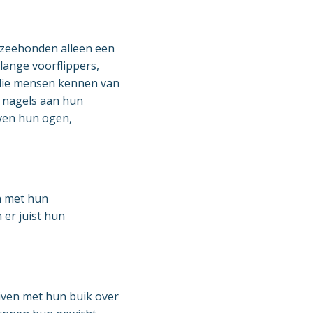
 zeehonden alleen een
ange voorflippers,
g die mensen kennen van
 nagels aan hun
ven hun ogen,
n met hun
 er juist hun
iven met hun buik over