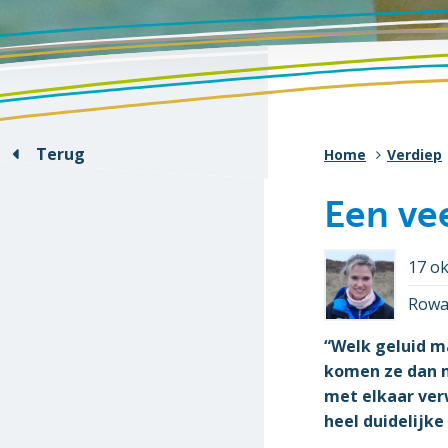
Terug
Home
Verdiep
Een ve
17 o
Rowa
“Welk geluid m
komen ze dan 
met elkaar verw
heel duidelijke 