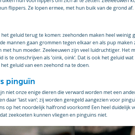
ruiken hun voorflippers om zich af te zetten. Zeeleeuwen 
un flippers. Ze lopen ermee, met hun buik van de grond af.
het geluid terug te komen: zeehonden maken heel weinig gel
 de mannen gaan grommen tegen elkaar en als pup maken z
n met hun moeder. Zeeleeuwen zijn veel luidruchtiger. Het
 is te omschrijven als ‘oink, oink’. Dat is ook het geluid 
n het geluid van een zeehond na te doen.
s pinguïn
jn niet onze enige dieren die verward worden met een ander
 daar ‘last van’; zij worden geregeld aangezien voor pingu
ens op het noordelijk halfrond voorkomt! Een heel duidelijk v
 dat zeekoeten kunnen vliegen en pinguïns niet.