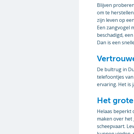
Blijven proberen
om te herstellen
zijn leven op ee
Een zangvogel m
beschadigd, een 
Dan is een snell
Vertrouw
De bultrug in D
telefoontjes van
ervaring. Het i
Het grote
Helaas beperkt o
maken over het 
scheepvaart. Le
kunnen vinden, s