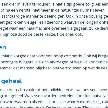
 een dier in leven te houden is niet altijd goede zorg. Als e
 of na een herstel niet meer in de natuur zal kunnen leven, 
n zachtaardige manier te beëindigen. Ook in onze opvang ge
et gebroken vleugel, een zeehond waarvan de longen onher
egel waar een maaimachine overheen is gegaan, zulke dieren
e, pijnloze dood de beste keuze. Hoe sneu ook.
en
uitsland zorgde daar voor een hoop commotie. Ook wij krege
 bezorgde burgers, die zich afvroegen of wij niks konden b
s jammer dat mensen blijkbaar niet vertrouwen op wat de de
 geheel
nze hulp zich vaak tot het individu, terwijl we ons veel me
grote geheel. Walvissen worden bedreigd door klimaatveran
vensvoorwaarden als een schone zee waarin dieren rust, ru
taan ernstig onder druk. De kwestie ‘bultrug Timmy’ laat zien