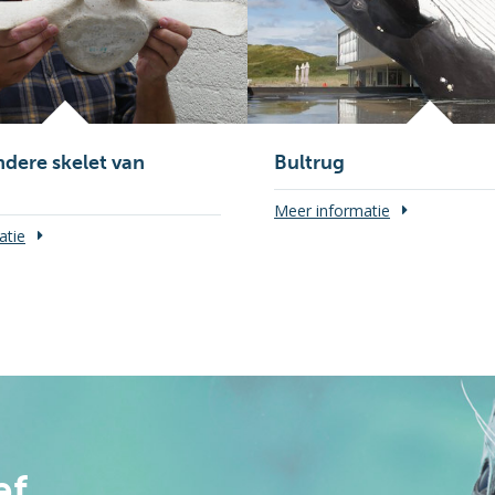
ndere skelet van
Bultrug
Meer informatie
atie
ef