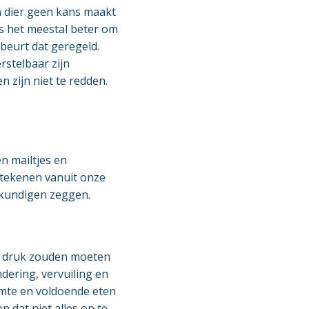
en dier geen kans maakt
is het meestal beter om
beurt dat geregeld.
stelbaar zijn
 zijn niet te redden.
n mailtjes en
etekenen vanuit onze
skundigen zeggen.
er druk zouden moeten
dering, vervuiling en
imte en voldoende eten
 dat niet alles op te