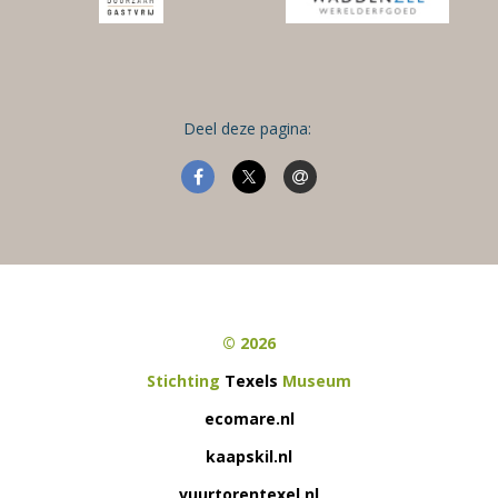
Deel deze pagina:
© 2026
Stichting
Texels
Museum
ecomare.nl
kaapskil.nl
vuurtorentexel.nl