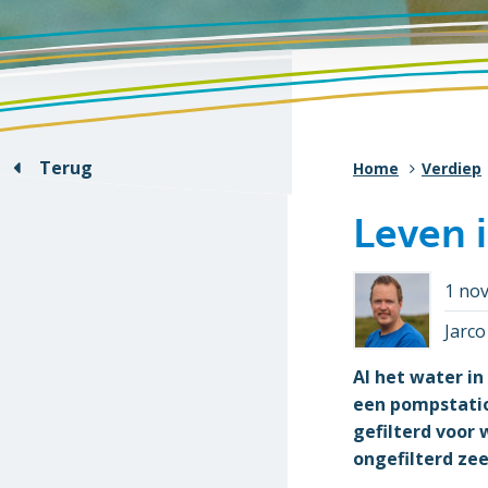
Terug
Home
Verdiep
Leven 
1 no
Jarc
Al het water in
een pompstatio
gefilterd voor
ongefilterd zee