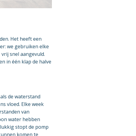
den. Het heeft een
ater: we gebruiken elke
 vrij snel aangevuld.
en in één klap de halve
n als de waterstand
ns vloed. Elke week
erstanden van
hoon water hebben
elukkig stopt de pomp
r kunnen komen te