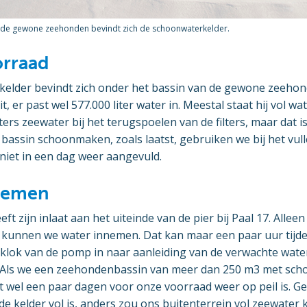
 de gewone zeehonden bevindt zich de schoonwaterkelder.
orraad
elder bevindt zich onder het bassin van de gewone zeehon
, er past wel 577.000 liter water in. Meestal staat hij vol w
ers zeewater bij het terugspoelen van de filters, maar dat is
bassin schoonmaken, zoals laatst, gebruiken we bij het vull
 niet in een dag weer aangevuld.
nemen
eft zijn inlaat aan het uiteinde van de pier bij Paal 17. Allee
 kunnen we water innemen. Dat kan maar een paar uur tijde
jdklok van de pomp in naar aanleiding van de verwachte wat
. Als we een zeehondenbassin van meer dan 250 m3 met sc
t wel een paar dagen voor onze voorraad weer op peil is. G
de kelder vol is, anders zou ons buitenterrein vol zeewate