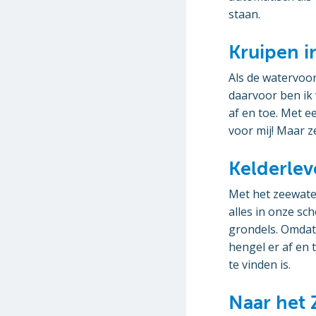
staan.
Kruipen i
Als de watervoor
daarvoor ben ik 
af en toe. Met e
voor mij! Maar 
Kelderle
Met het zeewate
alles in onze sc
grondels. Omdat 
hengel er af en 
te vinden is.
Naar het