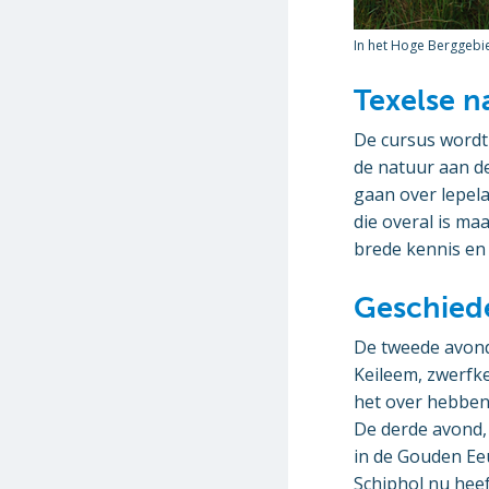
In het Hoge Berggebi
Texelse n
De cursus wordt
de natuur aan de
gaan over lepel
die overal is ma
brede kennis en
Geschied
De tweede avond,
Keileem, zwerfk
het over hebben.
De derde avond,
in de Gouden Eeu
Schiphol nu heef