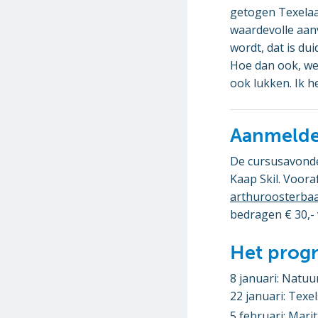
getogen Texelaar
waardevolle aan
wordt, dat is dui
Hoe dan ook, we 
ook lukken. Ik he
Aanmeld
De cursusavonde
Kaap Skil. Voora
arthuroosterba
bedragen € 30,- v
Het pro
8 januari: Natuu
22 januari: Tex
5 februari: Mari