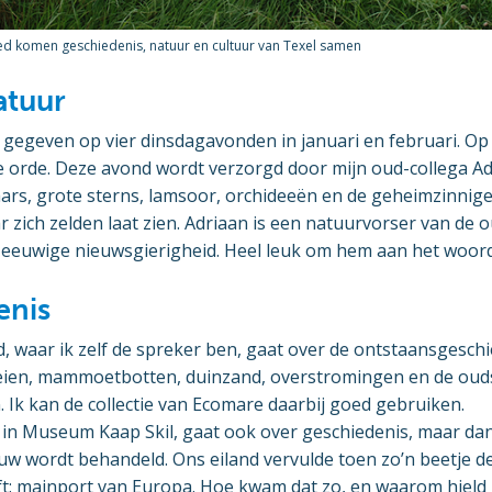
ed komen geschiedenis, natuur en cultuur van Texel samen
atuur
 gegeven op vier dinsdagavonden in januari en februari. Op
 orde. Deze avond wordt verzorgd door mijn oud-collega Adr
aars, grote sterns, lamsoor, orchideeën en de geheimzinnig
ar zich zelden laat zien. Adriaan is een natuurvorser van de
 eeuwige nieuwsgierigheid. Heel leuk om hem aan het woord 
enis
 waar ik zelf de spreker ben, gaat over de ontstaansgeschi
eien, mammoetbotten, duinzand, overstromingen en de oudst
 Ik kan de collectie van Ecomare daarbij goed gebruiken.
 in Museum Kaap Skil, gaat ook over geschiedenis, maar dan
w wordt behandeld. Ons eiland vervulde toen zo’n beetje de 
t: mainport van Europa. Hoe kwam dat zo, en waarom hield 