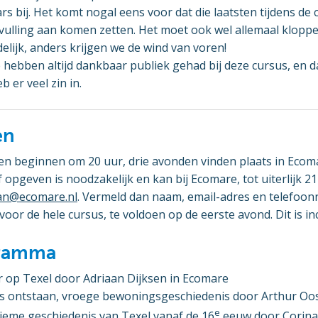
s bij. Het komt nogal eens voor dat die laatsten tijdens de
vulling aan komen zetten. Het moet ook wel allemaal klopp
delijk, anders krijgen we de wind van voren!
hebben altijd dankbaar publiek gehad bij deze cursus, en da
b er veel zin in.
en
n beginnen om 20 uur, drie avonden vinden plaats in Eco
f opgeven is noodzakelijk en kan bij Ecomare, tot uiterlijk 2
an@ecomare.nl
. Vermeld dan naam, email-adres en telefoo
oor de hele cursus, te voldoen op de eerste avond. Dit is inc
gramma
r op Texel door Adriaan Dijksen in Ecomare
els ontstaan, vroege bewoningsgeschiedenis door Arthur O
e
tieme geschiedenis van Texel vanaf de 16
eeuw door Corina 