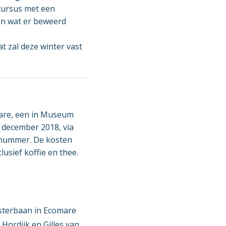
 cursus met een
en wat er beweerd
t zal deze winter vast
mare, een in Museum
1 december 2018, via
nnummer. De kosten
lusief koffie en thee.
osterbaan in Ecomare
Hordijk en Gilles van