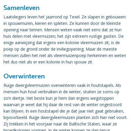
Samenleven
Laatvliegers leven het jaarrond op Texel. Ze slapen in gebouwen:
in spouwmuren, kieren en spleten. Ze kunnen door de kleinste
opening naar binnen. Mensen weten vaak niet eens dat ze hun
huis delen met vleermuizen; het zijn extreem rustige gasten. De
enige aanwijzing dat ergens een kolonie vleermuizen zit, is de
poep op de grond onder de invliegopening. Maar de meeste
mensen zullen het niet als vleermuizenpoep herkennen en weten
het dus niet als er een kolonie in hun spouw zit.
Overwinteren
Ruige dwergvleermuizen overwinteren vaak in houtstapels. Als
mensen hun hout verbruiken in de winter, stuiten ze soms op
zo’n diertje. Het beste kun je hem dan ergens wegstoppen
waarvan je weet dat hij daar de rest van de winter ongestoord
kan blijven. In een houtstapel die je dat jaar niet gaat gebruiken,
bijvoorbeeld. Ruige dwergvleermuizen planten zich hier niet voort.
Zij trekken in het voorjaar naar de Baltische Staten, waar ze
broedkolonies vormen. In de winter komen ze dan terug.