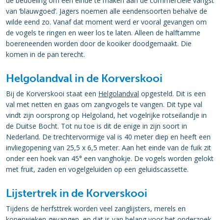
de bedoeling om een einde te maken aan de commerciële vangst
van ‘blauwgoed’. Jagers noemen alle eendensoorten behalve de
wilde eend zo. Vanaf dat moment werd er vooral gevangen om
de vogels te ringen en weer los te laten. Alleen de halftamme
boereneenden worden door de kooiker doodgemaakt. Die
komen in de pan terecht.
Helgolandval in de Korverskooi
Bij de Korverskooi staat een
Helgolandval
opgesteld. Dit is een
val met netten en gaas om zangvogels te vangen. Dit type val
vindt zijn oorsprong op Helgoland, het vogelrijke rotseilandje in
de Duitse Bocht. Tot nu toe is dit de enige in zijn soort in
Nederland. De trechtervormige val is 40 meter diep en heeft een
invliegopening van 25,5 x 6,5 meter. Aan het einde van de fuik zit
onder een hoek van 45° een vanghokje. De vogels worden gelokt
met fruit, zaden en vogelgeluiden op een geluidscassette.
Lijstertrek in de Korverskooi
Tijdens de herfsttrek worden veel zanglijsters, merels en
koperwieken gevangen, en dat is van belang voor het onderzoek