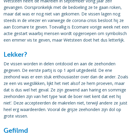
Wetsteen heeft de makrelen in september vorig jaar zelf
gevangen. Oorspronkelijk met de bedoeling ze te gaan roken,
maar dat was er nog niet van gekomen. De vissen lagen nog
steeds in de vriezer en vanwege de corona-crisis besloot hij ze
aan Ecomare te geven. Toevallig is Ecomare vorige week net een
actie gestart waarbij mensen wordt opgeroepen om symbolisch
een emmer vis te geven, maar Wetsteen doet het dus letterlijk.
Lekker?
De vissen worden in delen ontdooid en aan de zeehonden
gegeven. De eerste partij is op 1 april uitgedeeld. De ene
zeehond was er een stuk enthousiaster over dan de ander. Zoals
ze een vis wegslikken, lijkt het niet alsof ze hem proeven, maar
dat is dus wel het geval. Ze zijn gewend aan haring en sommige
zeehonden zijn van het type ‘wat de boer niet kent dat eet hij
niet’. Deze accepteerden de makrelen niet, terwijl andere ze juist
heel erg waardeerden. Vooral de grijze zeehonden zijn dol op
grote vissen.
Gefilmd