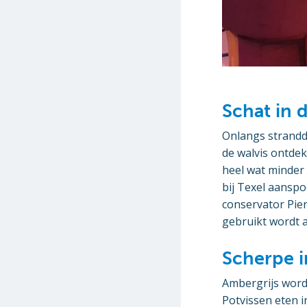
Schat in
Onlangs strandde
de walvis ontde
heel wat minder 
bij Texel aanspo
conservator Pier
gebruikt wordt a
Scherpe i
Ambergrijs wordt
Potvissen eten 