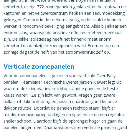
aangebracht, het waterafvoerend vermogen van het dak is
verbeterd, er zijn 772 zonnepanelen geplaatst en het dak van de
kantoren en het veldwerkcentrum hebben een sedumbedekking
gekregen. Om ook in de toekomst veilig op het dak te kunnen
werken is rondom valbeveiliging aangebracht. Alles bij elkaar een
enorme klus, waarvan de positieve effecten meteen merkbaar
zijn. De dikke isolatielaag heeft het binnenklimaat enorm
verbeterd en dankzij de zonnepanelen wekt Ecomare op een
zonnige dag tot de helft van het stroomverbruik zelf op.
Verticale zonnepanelen
Voor de zonnepanelen is gekozen voor verticale Over Easy-
panelen. Teamleider Technische Dienst Jeroen Kiewiet legt uit
waarom deze innovatieve rechtopstaande panelen de beste
keuze waren: “Ze zijn licht van gewicht, vragen geen zware
ballast of dakdoorboring en passen daardoor goed bij onze
dakconstructie. Doordat de panelen rechtop staan, blijft er
minder meeuwenpoep op liggen en spoelen ze na een regenbui
sneller schoon. Daardoor blijft de opbrengst hoger en gaan de
panelen langer mee. Daarnaast presteren verticale panelen goed