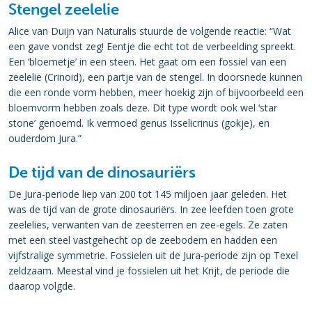
Stengel zeelelie
Alice van Duijn van Naturalis stuurde de volgende reactie: “Wat
een gave vondst zeg! Eentje die echt tot de verbeelding spreekt.
Een ‘bloemetje’ in een steen. Het gaat om een fossiel van een
zeelelie (Crinoid), een partje van de stengel. In doorsnede kunnen
die een ronde vorm hebben, meer hoekig zijn of bijvoorbeeld een
bloemvorm hebben zoals deze. Dit type wordt ook wel ‘star
stone’ genoemd. Ik vermoed genus Isselicrinus (gokje), en
ouderdom Jura.”
De tijd van de dinosauriërs
De Jura-periode liep van 200 tot 145 miljoen jaar geleden. Het
was de tijd van de grote dinosauriërs. In zee leefden toen grote
zeelelies, verwanten van de zeesterren en zee-egels. Ze zaten
met een steel vastgehecht op de zeebodem en hadden een
vijfstralige symmetrie. Fossielen uit de Jura-periode zijn op Texel
zeldzaam. Meestal vind je fossielen uit het Krijt, de periode die
daarop volgde.