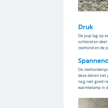
Druk
De pup lag op ee
ochtend en deel
zeehond en de p
Spannen
De zeehondenpup 
deze dieren het
nog niet goed r
warmtelamp in d