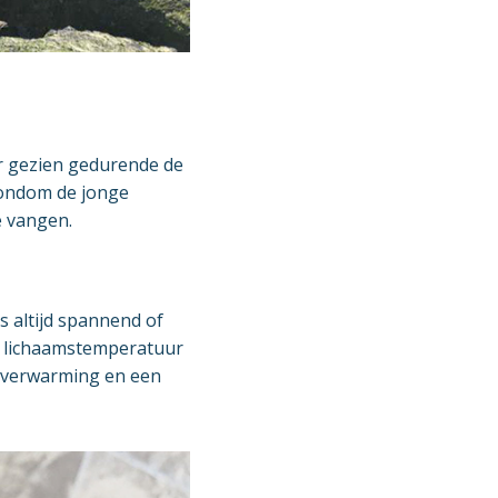
er gezien gedurende de
rondom de jonge
e vangen.
s altijd spannend of
n lichaamstemperatuur
rverwarming en een