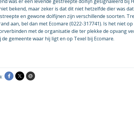
d was er een levende gestreepte dolfijn gesignaleerd bij H
 niet bekend, maar zeker is dat dit niet hetzelfde dier was da
treepte en gewone dolfijnen zijn verschillende soorten. Tr
rand aan, bel dan met Ecomare (0222-317741). Is het niet op 
oorverbinden met de organisatie die ter plekke de opvang ve
j de gemeente waar hij ligt en op Texel bij Ecomare.
a: