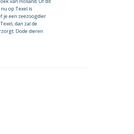
oek van Holland. Of dit
t nu op Texel is
ef je een zeezoogdier
Texel, dan zal de
rzorgt. Dode dieren