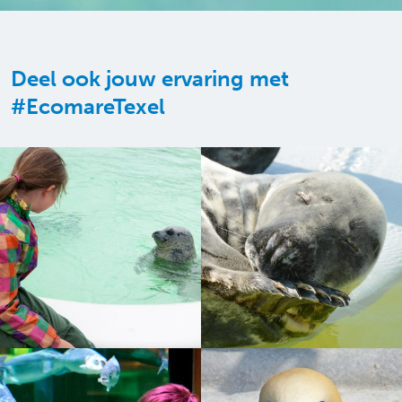
Deel ook jouw ervaring met
#EcomareTexel