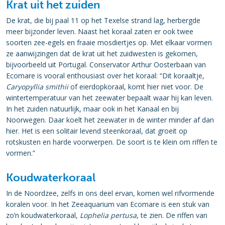
Krat uit het zuiden
De krat, die bij paal 11 op het Texelse strand lag, herbergde
meer bijzonder leven. Naast het koraal zaten er ook twee
soorten zee-egels en fraaie mosdiertjes op. Met elkaar vormen
ze aanwijzingen dat de krat uit het zuidwesten is gekomen,
bijvoorbeeld uit Portugal. Conservator Arthur Oosterbaan van
Ecomare is vooral enthousiast over het koraal: “Dit koraaltje,
Caryopyllia smithii
of eierdopkoraal, komt hier niet voor. De
wintertemperatuur van het zeewater bepaalt waar hij kan leven.
In het zuiden natuurlijk, maar ook in het Kanaal en bij
Noorwegen. Daar koelt het zeewater in de winter minder af dan
hier. Het is een solitair levend steenkoraal, dat groeit op
rotskusten en harde voorwerpen. De soort is te klein om riffen te
vormen.”
Koudwaterkoraal
In de Noordzee, zelfs in ons deel ervan, komen wel rifvormende
koralen voor. In het Zeeaquarium van Ecomare is een stuk van
zo’n koudwaterkoraal,
Lophelia pertusa
, te zien. De riffen van