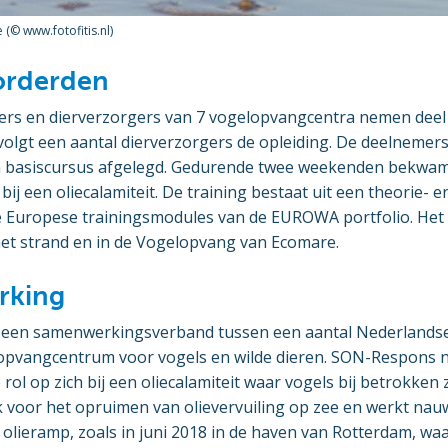
 (© www.fotofitis.nl)
orderden
ers en dierverzorgers van 7 vogelopvangcentra nemen deel 
volgt een aantal dierverzorgers de opleiding. De deelneme
 basiscursus afgelegd. Gedurende twee weekenden bekwame
ij een oliecalamiteit. De training bestaat uit een theorie- e
 Europese trainingsmodules van de EUROWA portfolio. Het 
het strand en in de Vogelopvang van Ecomare.
rking
 een samenwerkingsverband tussen een aantal Nederlands
 opvangcentrum voor vogels en wilde dieren. SON-Respons 
ol op zich bij een oliecalamiteit waar vogels bij betrokken zi
k voor het opruimen van olievervuiling op zee en werkt n
 olieramp, zoals in juni 2018 in de haven van Rotterdam, wa