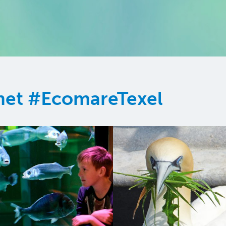
 met #EcomareTexel