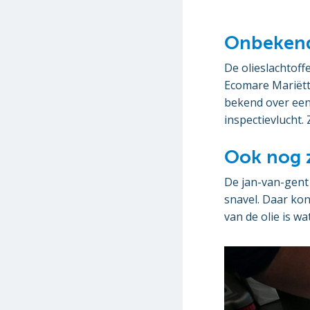
Onbeken
De olieslachtof
Ecomare Mariëtt
bekend over een
inspectievlucht.
Ook nog z
De jan-van-gent 
snavel. Daar ko
van de olie is wa