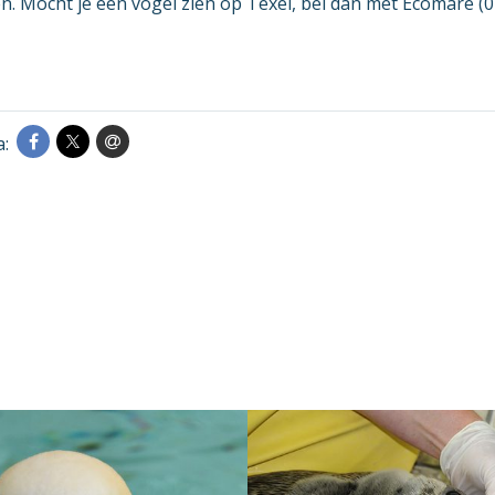
n. Mocht je een vogel zien op Texel, bel dan met Ecomare (
a: