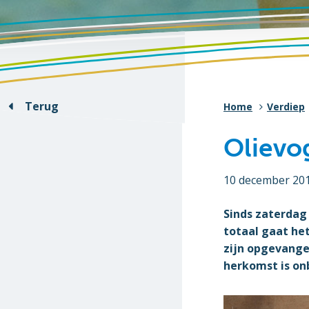
Terug
Home
Verdiep
Olievo
10 december 20
Sinds zaterdag
totaal gaat he
zijn opgevangen
herkomst is on