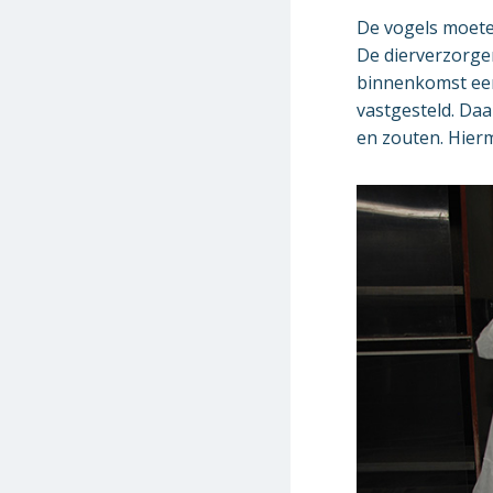
De vogels moete
De dierverzorger
binnenkomst eers
vastgesteld. Daa
en zouten. Hierm