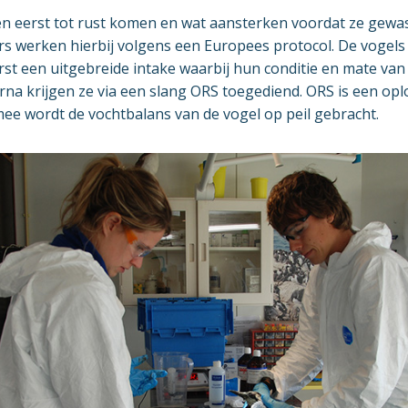
n eerst tot rust komen en wat aansterken voordat ze gew
s werken hierbij volgens een Europees protocol. De vogels 
t een uitgebreide intake waarbij hun conditie en mate van 
rna krijgen ze via een slang ORS toegediend. ORS is een op
ee wordt de vochtbalans van de vogel op peil gebracht.