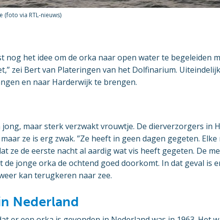
 (foto via RTL-nieuws)
t nog het idee om de orka naar open water te begeleiden ma
et,” zei Bert van Plateringen van het Dolfinarium. Uiteindelij
angen en naar Harderwijk te brengen.
 jong, maar sterk verzwakt vrouwtje. De dierverzorgers in 
 maar ze is erg zwak. ”Ze heeft in geen dagen gegeten. Elke m
at ze de eerste nacht al aardig wat vis heeft gegeten. De 
t de jonge orka de ochtend goed doorkomt. In dat geval is e
 weer kan terugkeren naar zee.
in Nederland
dat er een orka is gevonden in Nederland was in 1963. Het 