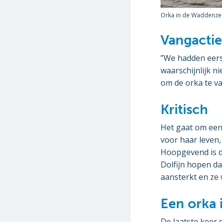
Orka in de Waddenzee
Vangactie
”We hadden eers
waarschijnlijk ni
om de orka te v
Kritisch
Het gaat om een
voor haar leven,
Hoopgevend is d
Dolfijn hopen da
aansterkt en ze
Een orka 
De laatste keer 