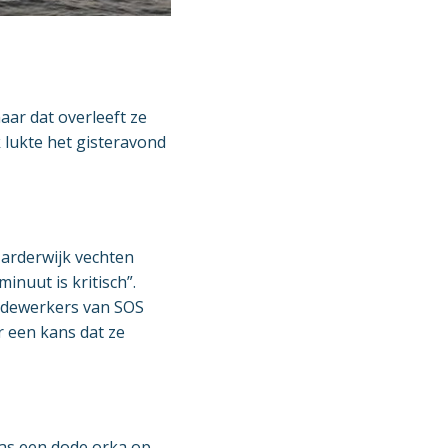
ar dat overleeft ze
k lukte het gisteravond
Harderwijk vechten
inuut is kritisch”.
medewerkers van SOS
r een kans dat ze
was een dode orka op