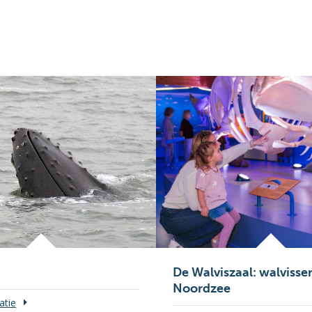
n
De Walviszaal: walvissen
Noordzee
atie