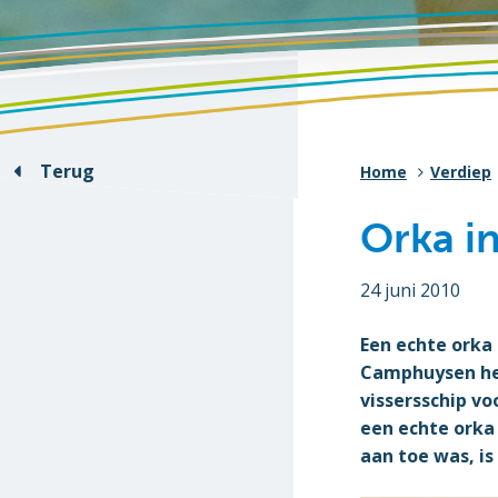
Terug
Home
Verdiep
Orka i
24 juni 2010
Een echte orka
Camphuysen het
vissersschip vo
een echte orka
aan toe was, i