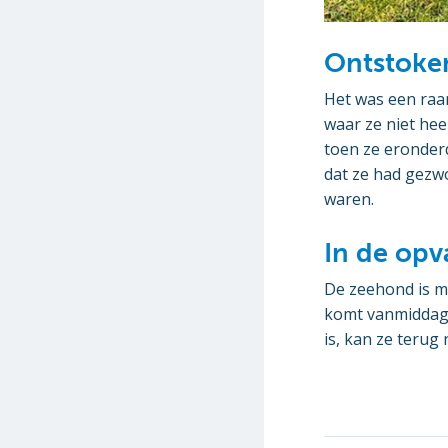
Ontstoke
Het was een raar
waar ze niet he
toen ze eronderd
dat ze had gezw
waren.
In de op
De zeehond is m
komt vanmiddag 
is, kan ze terug 