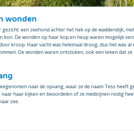
n wonden
 gezicht: een zeehond achter het hek op de waddendijk, met
en kon. De wonden op haar kop en heup waren mogelijk ver
oor kroop. Haar vacht was helemaal droog, dus het was al ee
ommen. De wonden waren ontstoken, ook een teken dat ze 
vang
eegenomen naar de opvang, waar ze de naam Tess heeft ge
naar haar kijken en beoordelen of ze medicijnen nodig heef
naar zee.