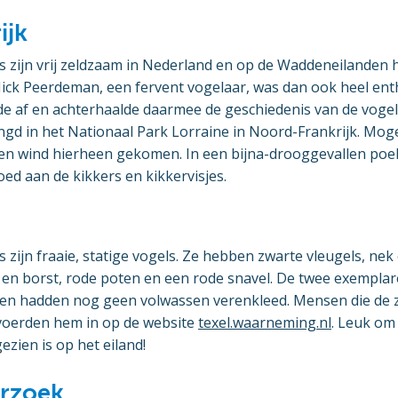
ijk
s zijn vrij zeldzaam in Nederland en op de Waddeneilanden 
ick Peerdeman, een fervent vogelaar, was dan ook heel enth
ode af en achterhaalde daarmee de geschiedenis van de vogel.
ngd in het Nationaal Park Lorraine in Noord-Frankrijk. Mogel
n wind hierheen gekomen. In een bijna-drooggevallen poel
oed aan de kikkers en kikkervisjes.
 zijn fraaie, statige vogels. Ze hebben zwarte vleugels, nek 
k en borst, rode poten en een rode snavel. De twee exempla
en hadden nog geen volwassen verenkleed. Mensen die de 
voerden hem in op de website
texel.waarneming.nl
. Leuk om 
ezien is op het eiland!
rzoek