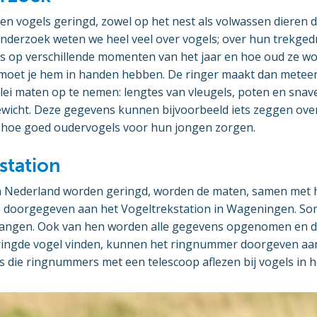
en vogels geringd, zowel op het nest als volwassen dieren 
onderzoek weten we heel veel over vogels; over hun trekged
es op verschillende momenten van het jaar en hoe oud ze w
moet je hem in handen hebben. De ringer maakt dan metee
lei maten op te nemen: lengtes van vleugels, poten en snave
ewicht. Deze gegevens kunnen bijvoorbeeld iets zeggen ove
 hoe goed oudervogels voor hun jongen zorgen.
station
in Nederland worden geringd, worden de maten, samen met
, doorgegeven aan het Vogeltrekstation in Wageningen. S
vangen. Ook van hen worden alle gegevens opgenomen en
ringde vogel vinden, kunnen het ringnummer doorgeven aa
s die ringnummers met een telescoop aflezen bij vogels in he