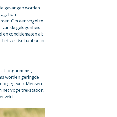
die gevangen worden.
rag, hun
orden. Om een vogel te
n van de gelegenheid
l en conditiematen als
r het voedselaanbod in
 het ringnummer,
oms worden geringde
 doorgegeven. Mensen
n het
Vogeltrekstation
.
t veld.