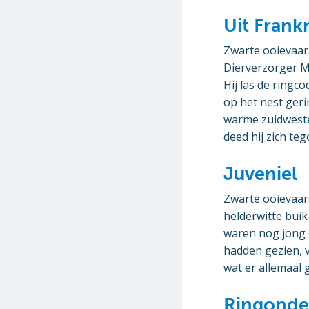
Uit Frankr
Zwarte ooievaar
Dierverzorger M
Hij las de ringc
op het nest geri
warme zuidweste
deed hij zich teg
Juveniel
Zwarte ooievaars
helderwitte bui
waren nog jong 
hadden gezien, 
wat er allemaal g
Ringonde