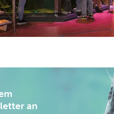
rem
letter an