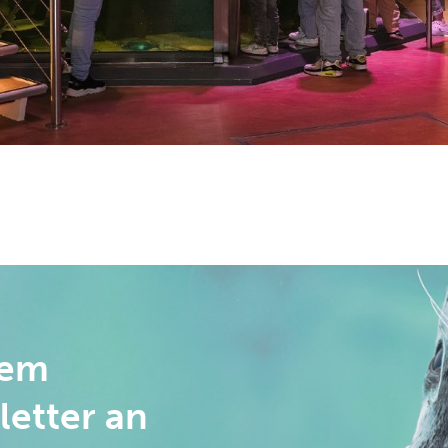
rem
letter an