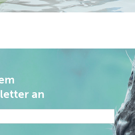
rem
letter an