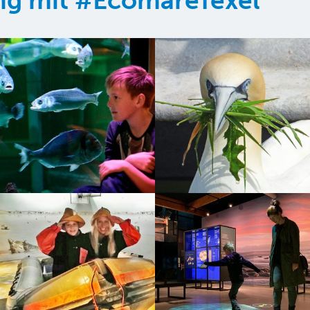
ung mit #EcomareTexel