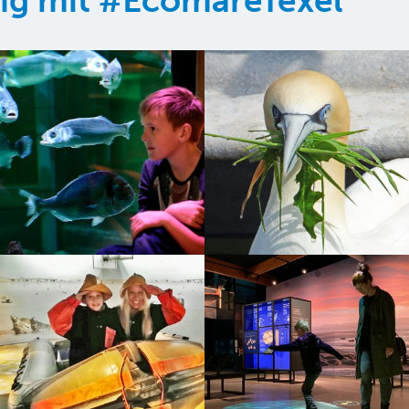
ung mit #EcomareTexel