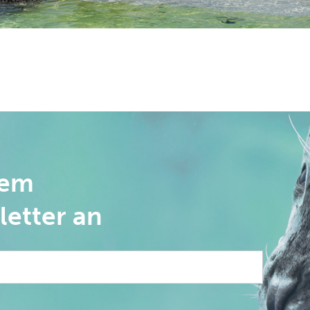
rem
letter an