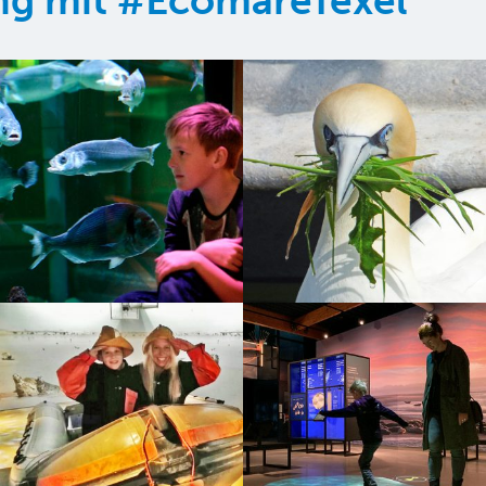
ung mit #EcomareTexel