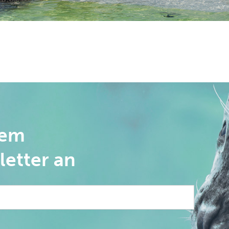
rem
letter an