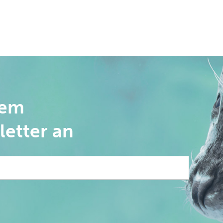
rem
letter an