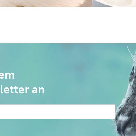
rem
letter an