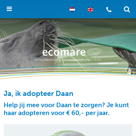
Ja, ik adopteer Daan
Help jij mee voor Daan te zorgen? Je kunt
haar adopteren voor € 60,- per jaar.