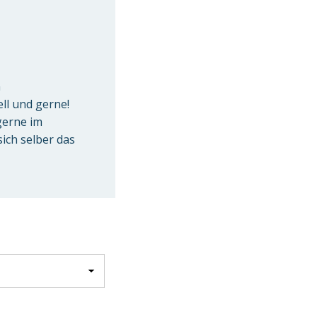
n
ell und gerne!
 gerne im
sich selber das