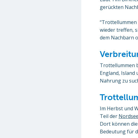
gerückten Nachb
“Trottellummen 
wieder treffen, 
dem Nachbarn od
Verbreit
Trottellummen b
England, Island
Nahrung zu suc
Trottellu
Im Herbst und W
Teil der
Nordse
Dort können die 
Bedeutung für d