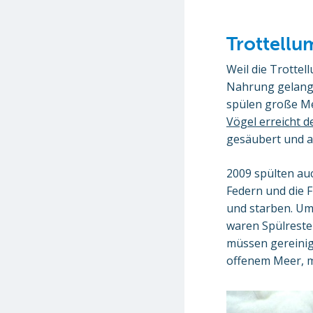
Trottell
Weil die Trotte
Nahrung gelange
spülen große Men
Vögel erreicht d
gesäubert und a
2009 spülten au
Federn und die F
und starben. Um 
waren Spülreste
müssen gereinig
offenem Meer, m