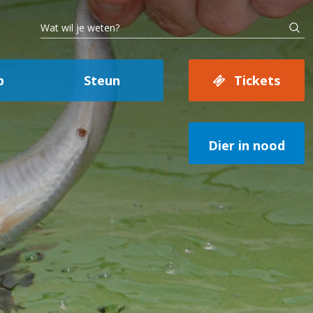
p
Steun
Tickets
Dier in nood