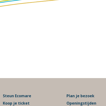
Steun Ecomare
Plan je bezoek
Koop je ticket
Openingstijden