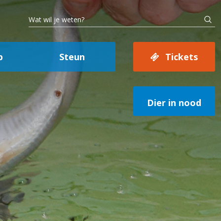
p
Steun
Tickets
Dier in nood