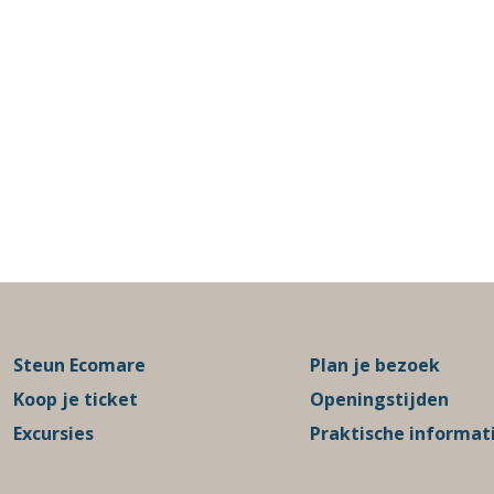
Steun Ecomare
Plan je bezoek
Koop je ticket
Openingstijden
Excursies
Praktische informat