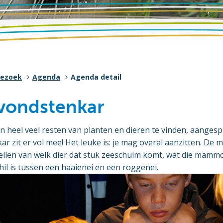
bezoek
Agenda
Agenda detail
vondstenkar
jn heel veel resten van planten en dieren te vinden, aangesp
r zit er vol mee! Het leuke is: je mag overal aanzitten. De 
tellen van welk dier dat stuk zeeschuim komt, wat die mamm
hil is tussen een haaienei en een roggenei.