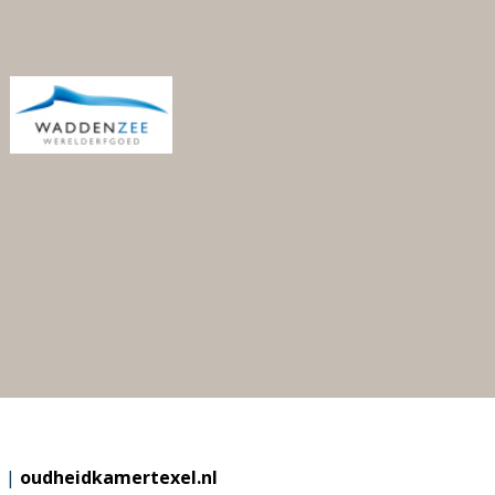
l
|
oudheidkamertexel.nl