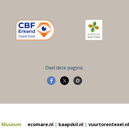
Deel deze pagina:
s
Museum
ecomare.nl
|
kaapskil.nl
|
vuurtorentexel.n