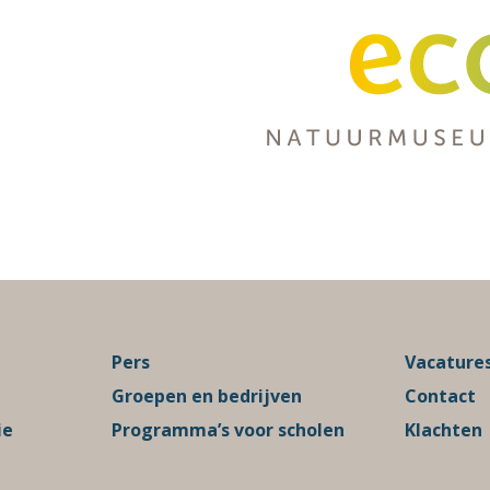
Pers
Vacature
Groepen en bedrijven
Contact
ie
Programma’s voor scholen
Klachten