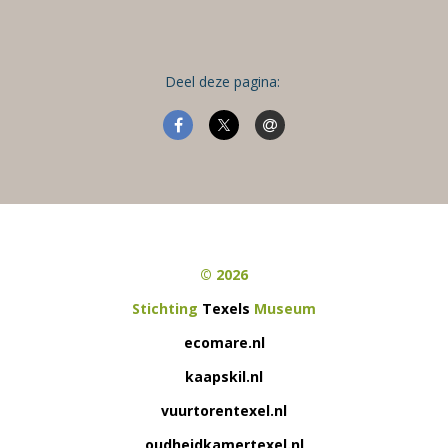
Deel deze pagina:
© 2026
Stichting
Texels
Museum
ecomare.nl
kaapskil.nl
vuurtorentexel.nl
oudheidkamertexel.nl