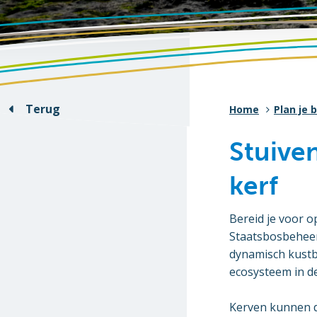
Terug
Home
Plan je 
Stuive
kerf
Bereid je voor o
Staatsbosbeheer
dynamisch kustb
ecosysteem in de
Kerven kunnen d