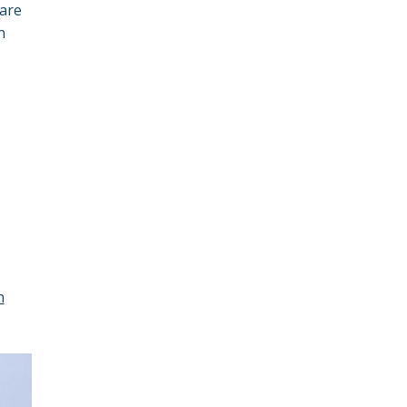
are
n
.
n