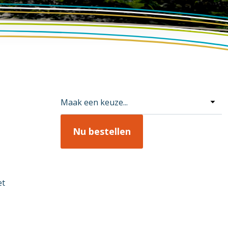
Excursie boeken
et