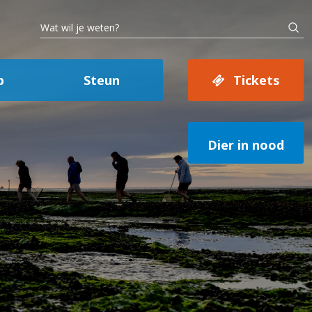
p
Steun
Tickets
Dier in nood