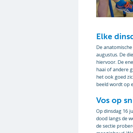
Elke dins
De anatomische l
augustus. De di
hiervoor. De ene
haai of andere g
het ook goed zic
beeld wordt op 
Vos op sni
Op dinsdag 16 j
dood langs de w
de sectie prober