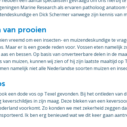
hebben een aantal specialisten gevraagd om ons hierbij te
eningen Marine Research als ervaren patholoog anatoom v
ctendeskundige en Dick Schermer vanwege zijn kennis van m
 van prooien
chien vreemd om een insecten- en muizendeskundige te vrage
os. Maar er is een goede reden voor. Vossen eten namelijk zo
t aas en bessen. Op basis van onverteerbare delen in de maag
s van muizen, kunnen wij zien of hij zijn laatste maaltijd op
men namelijk niet alle Nederlandse soorten muizen en insec
os
ook een dode vos op Texel gevonden. Bij het ontleden van 
 keverschildjes in zijn maag. Deze bleken van een keversoort 
ederland voorkomt. Zo konden we met zekerheid zeggen da
sporteerd. Ik ben erg benieuwd wat we dit keer gaan aantr