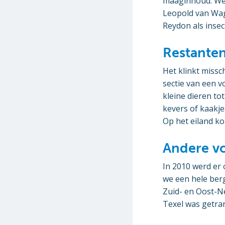
maaginhoud. We 
Leopold van Wag
Reydon als inse
Restanten
Het klinkt miss
sectie van een v
kleine dieren to
kevers of kaakje
Op het eiland ko
Andere v
In 2010 werd er 
we een hele berg
Zuid- en Oost-N
Texel was getran