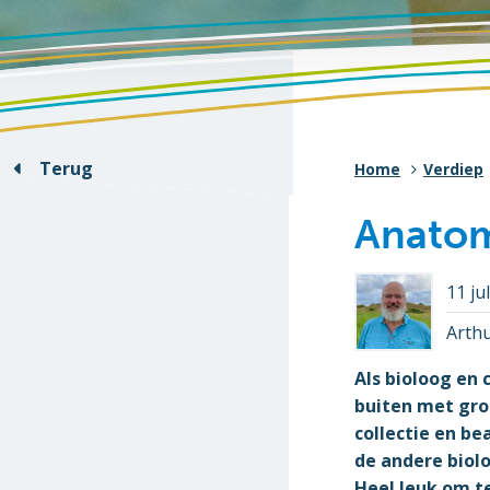
Terug
Home
Verdiep
Anatom
11 ju
Arth
Als bioloog en 
buiten met gro
collectie en b
de andere biol
Heel leuk om t