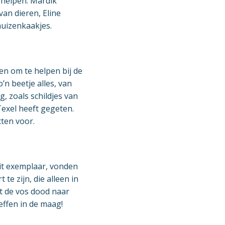
 helpen: Mardik
an dieren, Eline
uizenkaakjes.
n om te helpen bij de
’n beetje alles, van
, zoals schildjes van
 Texel heeft gegeten.
ten voor.
dit exemplaar, vonden
te zijn, die alleen in
t de vos dood naar
effen in de maag!