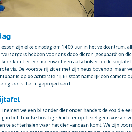
dag
essen zijn elke dinsdag om 14:00 uur in het veldcentrum, al
erverzorgers hebben voor ons dode dieren ‘gespaard’ en di
 keer komt er een meeuw of een aalscholver op de snijtafel
rote vis. De voorste rij zit er met zijn neus bovenop, maar 
htbaar is op de achterste rij. Er staat namelijk een camera op
een groot scherm geprojecteerd.
jtafel
uli nemen we een bijzonder dier onder handen: de vos die e
eg in het Texelse bos lag. Omdat er op Texel geen vossen 
en te achterhalen waar het dier vandaan komt. We zijn voor