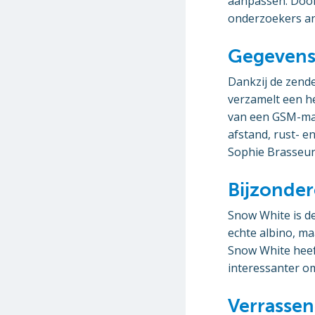
aanpassen. Door 
onderzoekers a
Gegeven
Dankzij de zende
verzamelt een he
van een GSM-mast
afstand, rust- 
Sophie Brasseur
Bijzonde
Snow White is d
echte albino, ma
Snow White heef
interessanter o
Verrasse