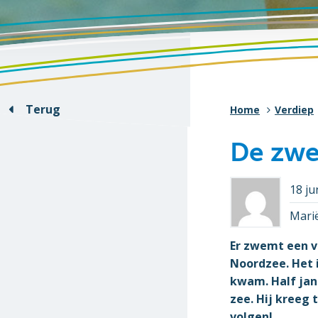
Terug
Home
Verdiep
De zwe
18 ju
Marië
Er zwemt een 
Noordzee. Het i
kwam. Half janu
zee. Hij kreeg
volgen!