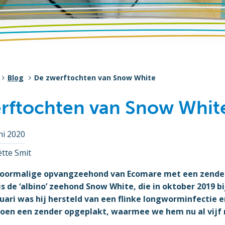
Blog
De zwerftochten van Snow White
rftochten van Snow Whit
ni 2020
tte Smit
voormalige opvangzeehond van Ecomare met een zender
s de ‘albino’ zeehond Snow White, die in oktober 2019 bi
ari was hij hersteld van een flinke longworminfectie e
 toen een zender opgeplakt, waarmee we hem nu al vij