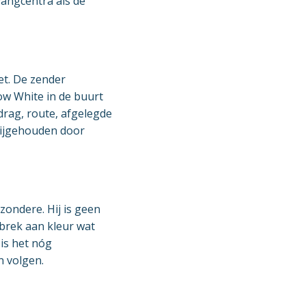
vangcentra als de
et. De zender
ow White in de buurt
drag, route, afgelegde
bijgehouden door
ondere. Hij is geen
ebrek aan kleur wat
is het nóg
 volgen.