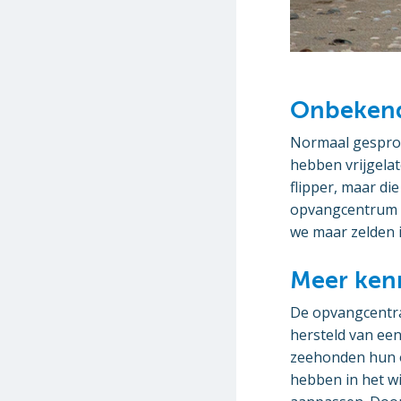
Onbeken
Normaal gesprok
hebben vrijgela
flipper, maar di
opvangcentrum te
we maar zelden i
Meer ken
De opvangcentra
hersteld van ee
zeehonden hun o
hebben in het w