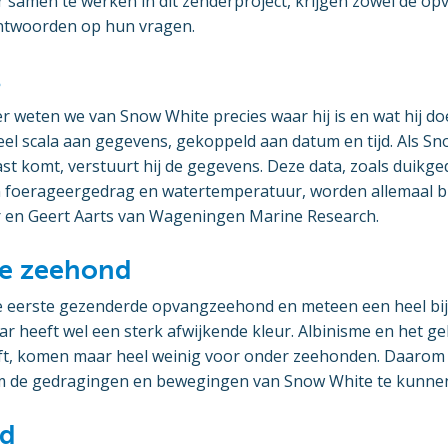
samen te werken in dit zenderproject, krijgen zowel de op
ntwoorden op hun vragen.
s
r weten we van Snow White precies waar hij is en wat hij do
el scala aan gegevens, gekoppeld aan datum en tijd. Als Sn
 komt, verstuurt hij de gegevens. Deze data, zoals duikge
en foerageergedrag en watertemperatuur, worden allemaal 
 en Geert Aarts van Wageningen Marine Research.
re zeehond
e eerste gezenderde opvangzeehond en meteen een heel bijz
ar heeft wel een sterk afwijkende kleur. Albinisme en het g
t, komen maar heel weinig voor onder zeehonden. Daarom 
m de gedragingen en bewegingen van Snow White te kunnen
nd