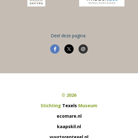
Deel deze pagina:
© 2026
Stichting
Texels
Museum
ecomare.nl
kaapskil.nl
vuurtorentexel.nl