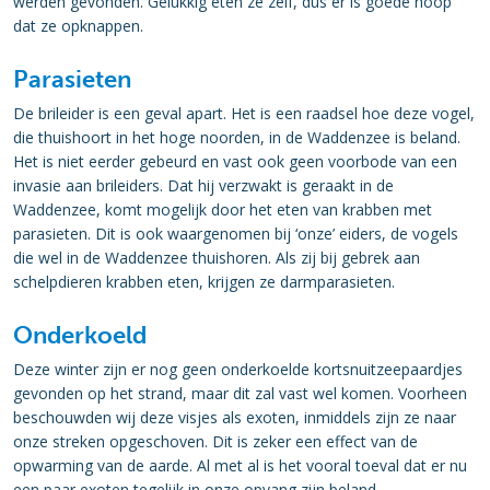
werden gevonden. Gelukkig eten ze zelf, dus er is goede hoop
dat ze opknappen.
Parasieten
De brileider is een geval apart. Het is een raadsel hoe deze vogel,
die thuishoort in het hoge noorden, in de Waddenzee is beland.
Het is niet eerder gebeurd en vast ook geen voorbode van een
invasie aan brileiders. Dat hij verzwakt is geraakt in de
Waddenzee, komt mogelijk door het eten van krabben met
parasieten. Dit is ook waargenomen bij ‘onze’ eiders, de vogels
die wel in de Waddenzee thuishoren. Als zij bij gebrek aan
schelpdieren krabben eten, krijgen ze darmparasieten.
Onderkoeld
Deze winter zijn er nog geen onderkoelde kortsnuitzeepaardjes
gevonden op het strand, maar dit zal vast wel komen. Voorheen
beschouwden wij deze visjes als exoten, inmiddels zijn ze naar
onze streken opgeschoven. Dit is zeker een effect van de
opwarming van de aarde. Al met al is het vooral toeval dat er nu
een paar exoten tegelijk in onze opvang zijn beland.