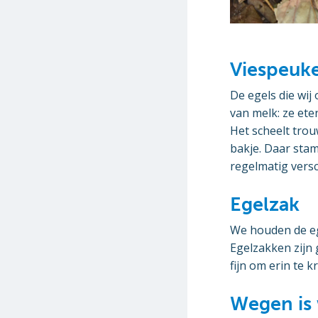
Viespeuk
De egels die wij
van melk: ze ete
Het scheelt tro
bakje. Daar sta
regelmatig versc
Egelzak
We houden de eg
Egelzakken zijn 
fijn om erin te k
Wegen is