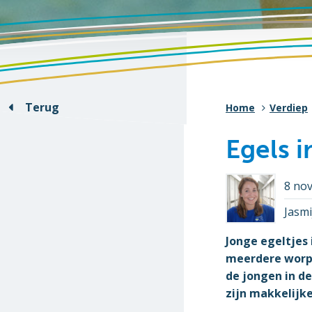
Terug
Home
Verdiep
Egels 
8 no
Jasm
Jonge egeltjes 
meerdere worpen
de jongen in de
zijn makkelijke