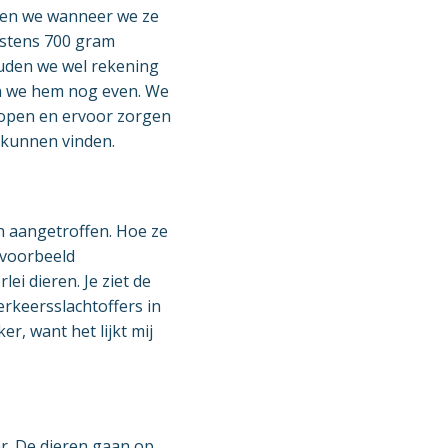
ten we wanneer we ze
nstens 700 gram
ouden we wel rekening
en we hem nog even. We
rlopen en ervoor zorgen
 kunnen vinden.
n aangetroffen. Hoe ze
jvoorbeeld
ei dieren. Je ziet de
erkeersslachtoffers in
er, want het lijkt mij
ar. De dieren gaan op