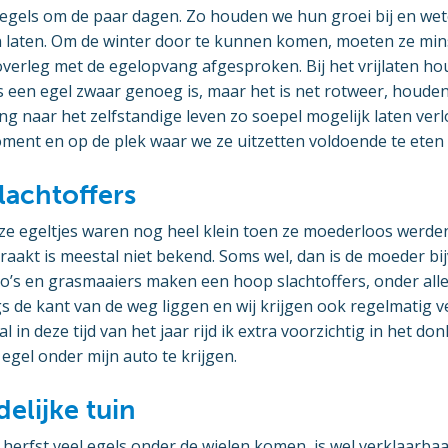
gels om de paar dagen. Zo houden we hun groei bij en we
n laten. Om de winter door te kunnen komen, moeten ze mi
 overleg met de egelopvang afgesproken. Bij het vrijlaten h
ls een egel zwaar genoeg is, maar het is net rotweer, houd
ng naar het zelfstandige leven zo soepel mogelijk laten ve
oment en op de plek waar we ze uitzetten voldoende te eten
lachtoffers
ze egeltjes waren nog heel klein toen ze moederloos werde
raakt is meestal niet bekend. Soms wel, dan is de moeder bi
’s en grasmaaiers maken een hoop slachtoffers, onder allerl
s de kant van de weg liggen en wij krijgen ook regelmatig v
 in deze tijd van het jaar rijd ik extra voorzichtig in het donk
 egel onder mijn auto te krijgen.
elijke tuin
de herfst veel egels onder de wielen komen, is wel verklaarba