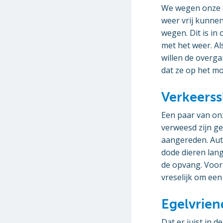
We wegen onze e
weer vrij kunne
wegen. Dit is in
met het weer. A
willen de overga
dat ze op het m
Verkeerss
Een paar van on
verweesd zijn ge
aangereden. Auto
dode dieren lang
de opvang. Vooral
vreselijk om een
Egelvriend
Dat er juist in 