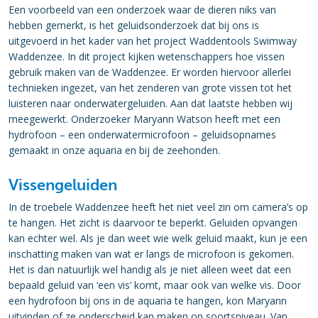
Een voorbeeld van een onderzoek waar de dieren niks van
hebben gemerkt, is het geluidsonderzoek dat bij ons is
uitgevoerd in het kader van het project Waddentools Swimway
Waddenzee. In dit project kijken wetenschappers hoe vissen
gebruik maken van de Waddenzee. Er worden hiervoor allerlei
technieken ingezet, van het zenderen van grote vissen tot het
luisteren naar onderwatergeluiden. Aan dat laatste hebben wij
meegewerkt. Onderzoeker Maryann Watson heeft met een
hydrofoon – een onderwatermicrofoon – geluidsopnames
gemaakt in onze aquaria en bij de zeehonden.
Vissengeluiden
In de troebele Waddenzee heeft het niet veel zin om camera’s op
te hangen. Het zicht is daarvoor te beperkt. Geluiden opvangen
kan echter wel. Als je dan weet wie welk geluid maakt, kun je een
inschatting maken van wat er langs de microfoon is gekomen.
Het is dan natuurlijk wel handig als je niet alleen weet dat een
bepaald geluid van ‘een vis’ komt, maar ook van welke vis. Door
een hydrofoon bij ons in de aquaria te hangen, kon Maryann
uitvinden of ze onderscheid kan maken op soortsniveau. Van