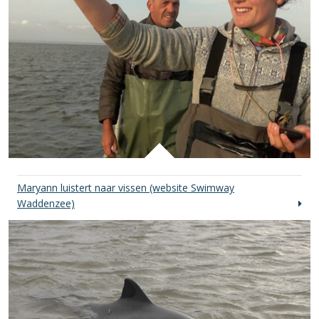
Maryann luistert naar vissen (website Swimway
Waddenzee)