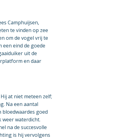
Kees Camphuijsen,
eten te vinden op zee
 om de vogel vrij te
em een eind de goede
aaiduiker uit de
rplatform en daar
ij at niet meteen zelf;
ag. Na een aantal
 en bloedwaardes goed
 weer waterdicht.
el na de succesvolle
ting is hij vervolgens