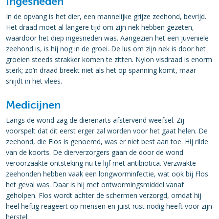
Ingesneden
In de opvang is het dier, een mannelijke grijze zeehond, bevrijd.
Het draad moet al langere tijd om zijn nek hebben gezeten,
waardoor het diep ingesneden was. Aangezien het een juveniele
zeehond is, is hij nog in de groei. De lus om zijn nek is door het
groeien steeds strakker komen te zitten. Nylon visdraad is enorm
sterk; zo’n draad breekt niet als het op spanning komt, maar
snijdt in het vlees.
Medicijnen
Langs de wond zag de dierenarts afstervend weefsel. Zij
voorspelt dat dit eerst erger zal worden voor het gaat helen. De
zeehond, die Flos is genoemd, was er niet best aan toe. Hij rilde
van de koorts. De dierverzorgers gaan de door de wond
veroorzaakte ontsteking nu te lijf met antibiotica. Verzwakte
zeehonden hebben vaak een longworminfectie, wat ook bij Flos
het geval was. Daar is hij met ontwormingsmiddel vanaf
geholpen. Flos wordt achter de schermen verzorgd, omdat hij
heel heftig reageert op mensen en juist rust nodig heeft voor zijn
herstel.