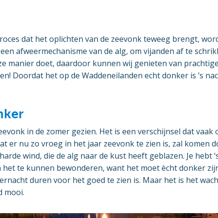
roces dat het oplichten van de zeevonk teweeg brengt, wor
een afweermechanisme van de alg, om vijanden af te schrik
deze manier doet, daardoor kunnen wij genieten van prachti
en! Doordat het op de Waddeneilanden echt donker is ’s nacht
nker
evonk in de zomer gezien. Het is een verschijnsel dat vaak
at er nu zo vroeg in het jaar zeevonk te zien is, zal komen 
n harde wind, die de alg naar de kust heeft geblazen. Je hebt 
 het te kunnen bewonderen, want het moet ècht donker zijn
rnacht duren voor het goed te zien is. Maar het is het wac
d mooi.