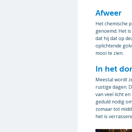
Afweer
Het chemische p
genoemd. Het is 
dat hij dat op 
oplichtende golv
mooi te zien.
In het do
Meestal wordt ze
rustige dagen. D
van veel licht e
geduld nodig om
zomaar tot midde
het is verrassen