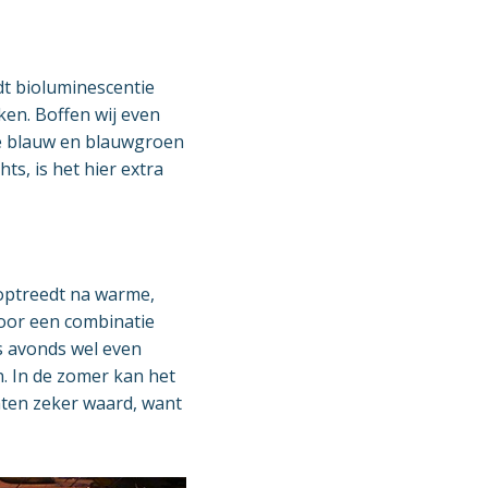
dt bioluminescentie
ken. Boffen wij even
ge blauw en blauwgroen
s, is het hier extra
 optreedt na warme,
door een combinatie
‘s avonds wel even
. In de zomer kan het
hten zeker waard, want