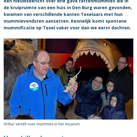
een nieuwsbericht over drie gave rattenmummies die in
de kruipruimte van een huis in Den Burg waren gevonden,
kwamen van verschillende kanten Texelaars met hun
mummievondsten aanzetten. Kennelijk komt spontane
mummificatie op Texel vaker voor dan we eerst dachten.
Arthur vertelt over mummies in het museum